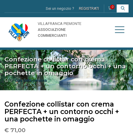
0
Sei un negozio ?
REGISTRATI
I
VILLAFRANCA PIEMONTE
ASSOCIAZIONE
COMMERCIANTI
Confezione collistar con crema
PERFECTA + un contorno occhi + una
pochette in omaggio
Cura della persona
Confezione collistar con crema
PERFECTA + un contorno occhi +
una pochette in omaggio
€ 71,00