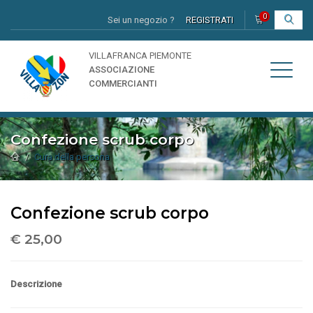
0
Sei un negozio ?
REGISTRATI
I
VILLAFRANCA PIEMONTE
ASSOCIAZIONE
COMMERCIANTI
Confezione scrub corpo
Cura della persona
Confezione scrub corpo
€ 25,00
Descrizione