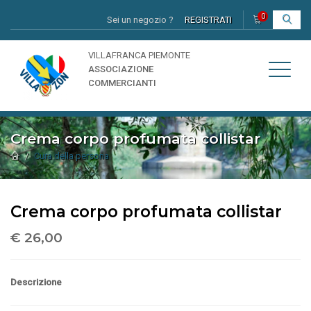
0
Sei un negozio ?
REGISTRATI
I
VILLAFRANCA PIEMONTE
ASSOCIAZIONE
COMMERCIANTI
Crema corpo profumata collistar
Cura della persona
Crema corpo profumata collistar
€ 26,00
Descrizione