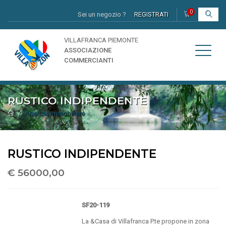
0
Sei un negozio ?
REGISTRATI
I
VILLAFRANCA PIEMONTE
ASSOCIAZIONE
COMMERCIANTI
RUSTICO INDIPENDENTE
Agenzia Immobiliare
RUSTICO INDIPENDENTE
€ 56000,00
SF20-119
La &Casa di Villafranca P.te propone in zona