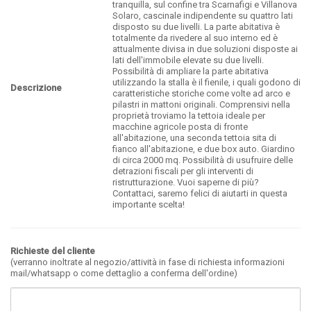
tranquilla, sul confine tra Scarnafigi e Villanova
Solaro, cascinale indipendente su quattro lati
disposto su due livelli. La parte abitativa è
totalmente da rivedere al suo interno ed è
attualmente divisa in due soluzioni disposte ai
lati dell'immobile elevate su due livelli.
Possibilità di ampliare la parte abitativa
utilizzando la stalla è il fienile, i quali godono di
Descrizione
caratteristiche storiche come volte ad arco e
pilastri in mattoni originali. Comprensivi nella
proprietà troviamo la tettoia ideale per
macchine agricole posta di fronte
all'abitazione, una seconda tettoia sita di
fianco all'abitazione, e due box auto. Giardino
di circa 2000 mq. Possibilità di usufruire delle
detrazioni fiscali per gli interventi di
ristrutturazione. Vuoi saperne di più?
Contattaci, saremo felici di aiutarti in questa
importante scelta!
Richieste del cliente
(verranno inoltrate al negozio/attività in fase di richiesta informazioni
mail/whatsapp o come dettaglio a conferma dell'ordine)