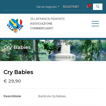
0
Sei un negozio ?
REGISTRATI
I
VILLAFRANCA PIEMONTE
ASSOCIAZIONE
COMMERCIANTI
Cry Babies
Cancelleria e Cartolibreria
Cry Babies
€ 29,90
Descrizione
Bambola Cry Babies