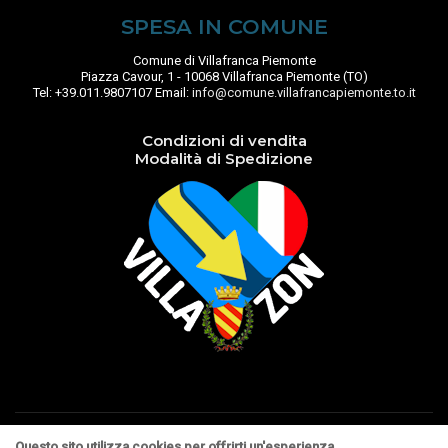
SPESA IN COMUNE
Comune di Villafranca Piemonte
Piazza Cavour, 1 - 10068 Villafranca Piemonte (TO)
Tel: +39.011.9807107 Email:
info@comune.villafrancapiemonte.to.it
Condizioni di vendita
Modalità di Spedizione
Realizzato da
Leonardo Web
|
Informativa Privacy e Cookie
|
Area
Questo sito utilizza cookies per offrirti un'esperienza